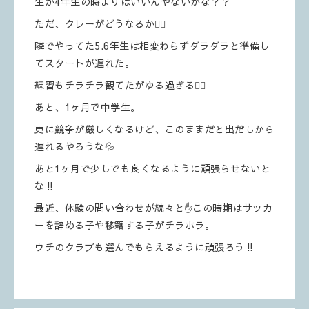
生が4年生の時よりはいいんやないかな？？
ただ、クレーがどうなるか😮‍💨
隣でやってた5.6年生は相変わらずダラダラと準備し
てスタートが遅れた。
練習もチラチラ観てたがゆる過ぎる😮‍💨
あと、1ヶ月で中学生。
更に競争が厳しくなるけど、このままだと出だしから
遅れるやろうな💦
あと1ヶ月で少しでも良くなるように頑張らせないと
な‼️
最近、体験の問い合わせが続々と✋この時期はサッカ
ーを辞める子や移籍する子がチラホラ。
ウチのクラブも選んでもらえるように頑張ろう‼️