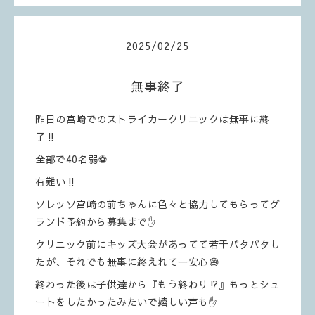
2025
/
02
/
25
無事終了
昨日の宮崎でのストライカークリニックは無事に終
了‼️
全部で40名弱⚽️
有難い‼️
ソレッソ宮崎の前ちゃんに色々と協力してもらってグ
ランド予約から募集まで✋
クリニック前にキッズ大会があってて若干バタバタし
たが、それでも無事に終えれて一安心😅
終わった後は子供達から『もう終わり⁉️』もっとシュ
ートをしたかったみたいで嬉しい声も✋