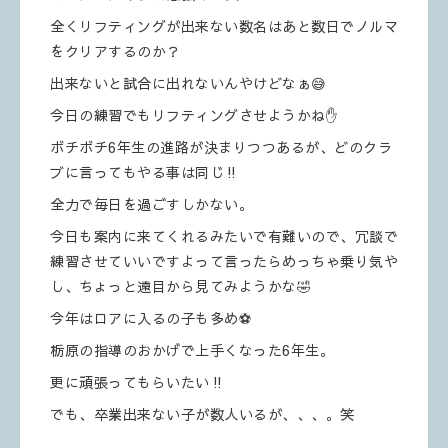
全くリフティングが出来ない数名はあと数日でノルマ
をクリアするのか？
出来ないと試合に出れないんやけどなぁ😅
今日の練習でもリフティングさせようかね✋
ボチボチ6年生の進路が決まりつつあるが、どのクラ
ブに言ってもやる事は同じ‼️
全力で毎日を過ごすしかない。
今日も案内に来てくれるみたいで有難いので、冗談で
練習させていいですよって言ったらめっちゃ乗り気や
し、ちょっと遠目から見てみようかな🤣
今年はロアに入るの子も多め⚽️
栃原の指導のおかげで上手くなった6年生。
更に頑張ってもらいたい‼️
でも、卒業出来ない子が数人いるが、、、。笑