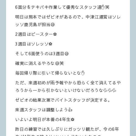
6面分をテキパキ作業して優秀なスタッフ達✋笑
明日は熊本ではゼビオがあるので、中津江運営はソレ
ッソ鹿児島が担当😅
2週目はビースター⚽️
3週目はソレッソ⚽️
そして6面使うのは3週目😅
確実に消えるやろな😅笑
毎回帰り際に引いて帰らないとな✋
ただ、来週初めが雨予報やから恐らく全て消えてるや
ろうから一から引かないといけないだろうな💦💦💦
ゼビオの結果次第でバイトスタッフが決定する。
来週スタッフは調整しよう👍
いよいよ明日が本番の4年生⚽️
昨日の練習では久しぶりにガッツリ観たが、今の6年