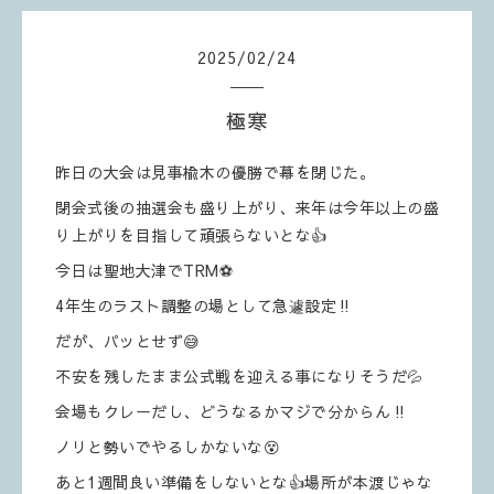
2025
/
02
/
24
極寒
昨日の大会は見事楡木の優勝で幕を閉じた。
閉会式後の抽選会も盛り上がり、来年は今年以上の盛
り上がりを目指して頑張らないとな👍
今日は聖地大津でTRM⚽️
4年生のラスト調整の場として急遽設定‼️
だが、パッとせず😅
不安を残したまま公式戦を迎える事になりそうだ💦
会場もクレーだし、どうなるかマジで分からん‼️
ノリと勢いでやるしかないな😵
あと1週間良い準備をしないとな👍場所が本渡じゃな