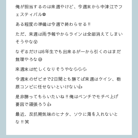
俺が担当するのは来週やけど、今週末から中津江でフ
ェスティバル⚽️
ある程度の準備は今週で終わらせる‼️
ただ、来週は雨予報やからラインは全部消えてしまい
そうやな😵
なぞるだけは6年生でも出来るが一から引くのはまだ
無理やろな😅
来週末は忙しくなりそうやな💦💦💦
今週末のゼビオで2日間とも勝てば来週はケイシ、栃
原コンビに任せないといけない👍
是非勝ってもらいたいね‼️俺はベンチでモチベ上げ
要因で頑張ろう👍
最近、反抗期気味のヒナタ、ソウに渇を入れないと
な‼️笑