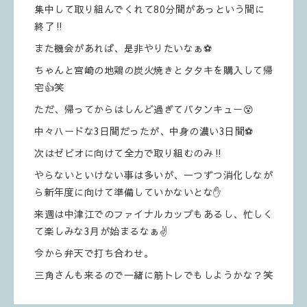
集中して取り組んでくれて80分間があっという間に
終了‼️
また機会があれば、是非やりたいなぁ⚽️
ちゃんと宮崎の地鶏の炭火焼きとタタキを購入して帰
宅👍笑
ただ、帰ってからはしんど過ぎてバタンキュー😵
中々ハードな3日間だったが、中身の濃い3日間⚽️
次はゼビオに向けて全力で取り組むのみ‼️
やらないといけない事は多いが、一つずつ消化しなが
ら新年度に向けて準備していかないとな✋
来週は中津江でのファイナルカップもあるし、忙しく
て楽しみな3月が始まるなぁ✌️
今から弁天で打ち合わせ。
三角さんも来るので一緒に筋トレでもしようかな？笑