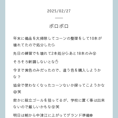
2025
/
02
/
27
ボロボロ
年末に備品を大掃除してコーンの整理をして10本が
壊れてたので処分した💦
先日の練習でも壊れて2本処分💦あと18本のみ😵
そろそろ新調しないとな✋
今まで黄色のみだったので、違う色を購入しようか
な？
協会で使わなくなったコーンないか探ってこようかな
😅笑
密かに組立ゴールを狙ってるが、学校に置く事は出来
ないので厳しいかもな😵笑
明日は朝から中津江に上がってグランド準備⚽️