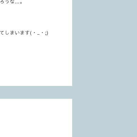
ろうな…。
しまいます(・_・;)