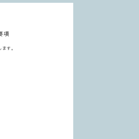
要項
します。