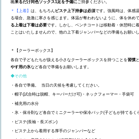
出来るだけ同色ソックス1足を予備に
ご持参ください。
＊【上着】
は、もちろん
ピステ上下持参は必須
です。強風時は、体感
る場合、急激に寒さを感じます。体温が奪われないように、体を休め
る上着は下着は必要
です。しかし、ベンチコートは移動着・休憩時に
ことはいたしませんので、他の上下着ジャンバーなどの準備もお願い
＊【クーラーボックス】
各自で子どもたちが扱える小さなクーラーボックスを持つことを
習慣
やす用の氷
など各自で準備をお願いします。
◆その他
・各自で準備。 当日の天候を考慮してください。
・帽子(試合時は脱帽、キーパーだけ可)・ネックフォーマー・手袋可
・補充用の水分
・氷・保冷剤など各自でミニクーラーや保冷バック(子どもが持てるくら
・ピステ(長袖・長ズボン)
・ピステ上から着用する厚手のジャンパーなど