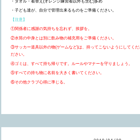
・タオル・着替え(オレンジ練習着以外も含む)多め
・子ども達が、自分で管理出来るものをご準備ください。
【注意】
①関係者に感謝の気持ちを忘れず、挨拶を。
②水筒の中身とは別に飲み物の補充用をご準備ください。
③サッカー道具以外の物(ゲームなど)は、持ってこないようにしてく
ださい。
④ゴミは、すべて持ち帰りです。ルールやマナーを守りましょう。
⑤すべての持ち物に名前を大きく書いてください。
⑥その他クラブ心得に準じる。