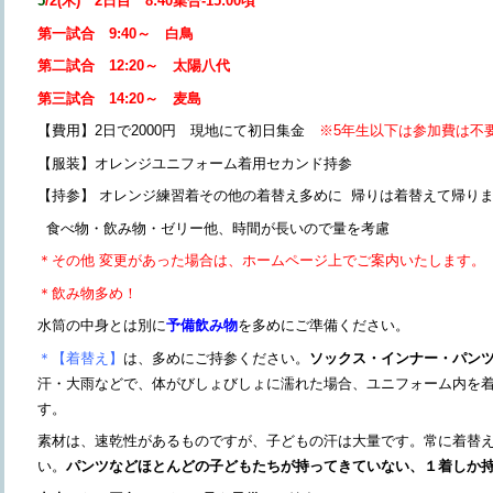
5
/2(木) 2日目 8:40集合-15:00頃
第一試合 9:40～ 白鳥
第二試合 12:20～ 太陽八代
第三試合 14:20～ 麦島
【費用】2日で2000円 現地にて初日集金
※5年生以下は参加費は不
【服装】オレンジユニフォーム着用セカンド持参
【持参】
オレンジ練習着その他の着替え多めに 帰りは着替えて帰り
食べ物・飲み物・ゼリー他、時間が長いので量を考慮
＊その他 変更があった場合は、ホームページ上でご案内いたします。
＊飲み物多め！
水筒の中身とは別に
予備飲み物
を多めにご準備ください。
＊【着替え】
は、多めにご持参ください。
ソックス・インナー・パン
汗・大雨などで、体がびしょびしょに濡れた場合、ユニフォーム内を
す。
素材は、速乾性があるものですが、子どもの汗は大量です。常に着替
い。
パンツなどほとんどの子どもたちが持ってきていない、１着しか