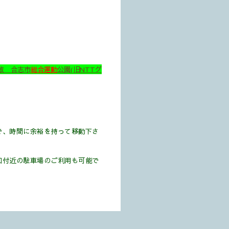
解散 合志市
総合運動
公園(旧NTTグ
で、時間に余裕を持って移動下さ
口付近の駐車場のご利用も可能で