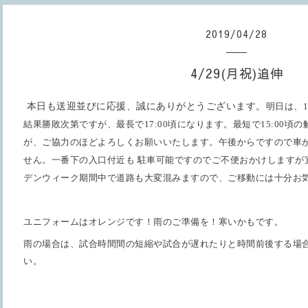
2019
/
04
/
28
4/29(月祝)追伸
本日も送迎並びに応援、誠にありがとうございます。
明日は、
1
結果勝敗次第ですが、最長で
17:00
頃になります。最短で15:00頃
が、ご協力のほどよろしくお願いいたします。午後からですので車
せん。
一番下の入口付近も
駐車可能ですのでご不便おかけしますが
デンウィーク期間中で道路も
大変混みますので、ご移動には十分お
ユニフォームはオレンジです！雨のご準備を！寒いかもです。
雨の場合は、試合時間間の短縮や試合が遅れたりと時間前後する場
い。