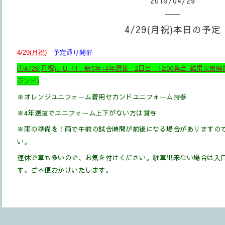
2019
/
04
/
29
4/29(月祝)本日の予定
4/29(月祝)
予定通り開催
①
4/29(月祝)、U-11
新5年+4年選抜
2日目
12:00集合-結果次第
ランド)
※
オレンジユニフォーム着用
セカンドユニフォーム持参
※4年選抜でユニフォーム上下がない方は貸与
※雨の準備を！雨で午前の試合時間が前後になる場合がありますの
い。
連休で車も多いので、お気を付けください。駐車出来ない場合は入
す。ご不便おかけいたします。