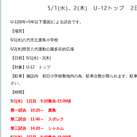
5/1(水)、2(木) U-12トップ 
U-12
(6年+5
年以下選抜)による試合です。
【場所】
5/1(水)八代市立麦島小学校
5/2(木)県営八代運動公園多目的広場
【日程】5/1(水)・2(木)
【対象】U-12 トップ
【駐車】施設内 初日小学校敷地内の為、駐車台数が限られます。駐
さい。
【時間】
5
/1(水) 1日目 9:20集合-15:00頃
第一試合 10:20～ 麦島
第二試合 11:40～ スポレク
第三試合 14:20～ シャルム