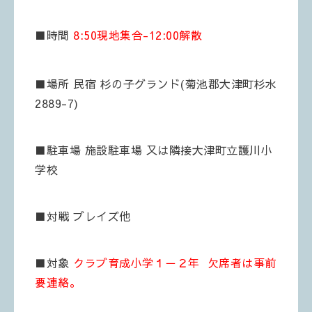
■時間
8:50現地集合-12:00解散
■場所 民宿 杉の子グランド(菊池郡大津町杉水
2889-7)
■駐車場 施設駐車場 又は隣接大津町立護川小
学校
■対戦 ブレイズ他
■対象
クラブ育成小学１－２年 欠席者は事前
要連絡。