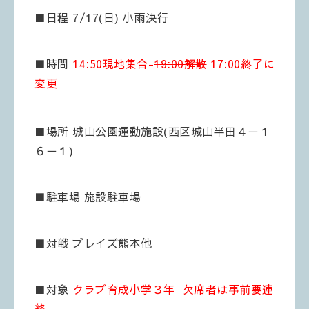
■日程 7/17(日) 小雨決行
■時間
14:50現地集合-
19:00解散
17:00終了に
変更
■場所 城山公園運動施設(西区城山半田４－１
６－１)
■駐車場 施設駐車場
■対戦 ブレイズ熊本他
■対象
クラブ育成小学３年 欠席者は事前要連
絡。