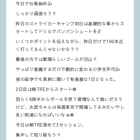
今日で仕事納め👍
しっかり頑張ろう‼️
昨日のストライカーキャンプ初日は基礎的な事からス
タートしてドリルでバンバンシュートを✌️
いくつかポイントを伝えながら、昨日だけで100本近
く打ってるんじゃないかな？？
最後の方では素晴らしいゴールが沢山‼️
やっぱり意識するだけで劇的に変わる小学生年代👍
夜の座学でも真剣に聞いて有意義な1日となった。
2日目は朝TREからスタート⚽️
恐らく6時半からボールを使う習慣なんて無いだろう
けど、太郎ちゃんは毎週東京で開催してるみたいやし
良い刺激になればいいなぁ⚽️
今日は朝TRE含めて3セッション。
集中して取り組もう‼️