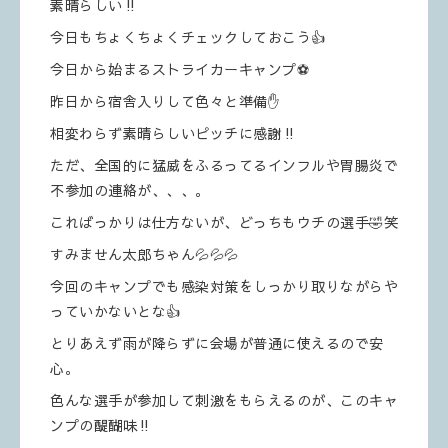
素晴らしい‼️
今日もちょくちょくチェックしておこう👍
今日から始まるストライカーキャンプ⚽️
昨日から宿舎入りして色々と準備✋
相変わらず素晴らしいピッチに感謝‼️
ただ、全国的に猛威をふるってるインフルや胃腸炎で
不参加の連絡が、、、。
こればっかりは仕方ないが、どっちもウチの選手🤣笑
すみません太郎ちゃん💦💦💦
今回のキャンプでも感染対策をしっかり取りながらや
っていかないとな👍
とりあえず雨が降らずに会場が普通に使えるので安
心。
色んな選手が参加して刺激をもらえるのが、このキャ
ンプの醍醐味‼️