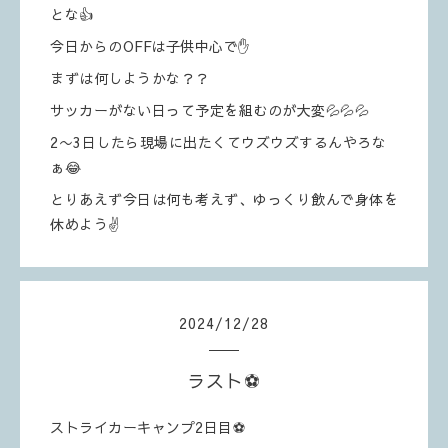
とな👍
今日からのOFFは子供中心で✋
まずは何しようかな？？
サッカーがない日って予定を組むのが大変💦💦💦
2〜3日したら現場に出たくてウズウズするんやろな
ぁ😂
とりあえず今日は何も考えず、ゆっくり飲んで身体を
休めよう✌️
2024
/
12
/
28
ラスト⚽️
ストライカーキャンプ2日目⚽️