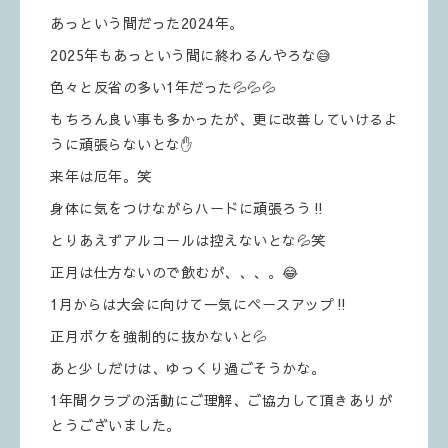
あっという間だった2024年。
2025年もあっという間に終わるんやろな😅
色々と反省の多い1年だった💦💦💦
もちろん良い事も多かったが、更に改善していけるよ
うに頑張らないとな✋
来年は厄年。笑
身体に気をつけながらハードに頑張ろう‼️
とりあえずアルコールは控えないとな💦笑
正月は仕方ないので飲むが、、、。😂
1月からは大会に向けて一気にペースアップ‼️
正月ボケを強制的に抜かないと💦
あと少しだけは、ゆっくり過ごそうかな。
1年間クラブの活動にご理解、ご協力して頂きありが
とうございました。