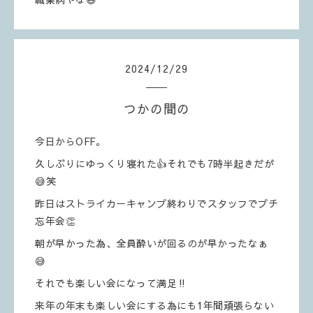
2024
/
12
/
29
つかの間の
今日からOFF。
久しぶりにゆっくり寝れた👍それでも7時半起きだが
😅笑
昨日はストライカーキャンプ終わりでスタッフでプチ
忘年会👏
朝が早かった為、全員酔いが回るのが早かったなぁ
😅
それでも楽しい会になって満足‼️
来年の年末も楽しい会にする為にも1年間頑張らない