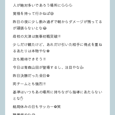
人が絶対多いであろう場所に💦💦💦
覚悟を持って行かねば😅
昨日の夜に少し飲み過ぎで朝からダメージが残ってる
が頑張らないとな😂
母校の大津は無事初戦突破‼️
少しだけ観たけど、あれだけ引いた相手に得点を重ね
るあたりは本物やな⚽️
次も期待できそう‼️
今日は青森山田が登場するし、注目やな👍
昨日決勝だった全日⚽️
両チームとも強烈‼️
基準はいつもあの場所に持ちながら指導にあたらない
とな✋
結局休みの日もサッカー⚽️笑
職業病やな😅