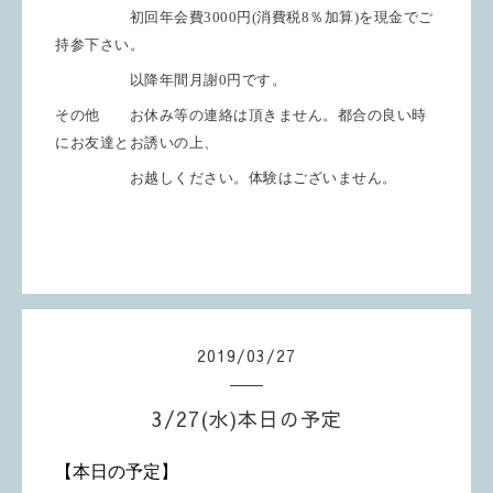
初回年会費
3000
円
(
消費税
8
％加算
)
を現金でご
持参下さい。
以降年間月謝
0
円です。
その他 お休み等の連絡は頂きません。都合の良い時
にお友達とお誘いの上、
お越しください。体験はございません。
2019
/
03
/
27
3/27(水)本日の予定
【本日の予定】