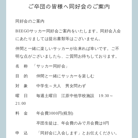
ご卒団の皆様へ同好会のご案内
同好会のご案内
BEEGO
サッカー同好会ご案内をいたします。
同好会入会
にあたりましては提出書類等はございません
。
仲間と一緒に楽しいサッカーが出来れば幸いです。
ご不
明な点がございましたら、ご質問お待ちしております。
名
称 「
サッカー同好会」
目
的
仲間
と一緒にサッカーを楽しむ
対
象
中学生～
大人
男女問わず
曜
日
毎週土曜日 江原中
他学校施設
19:30
～
21:00
料 金 年会費3000円(税別)
卒団生徒は、年会費のみで月会費は0円
申 込
「同好会に入会します」とお伝えください。