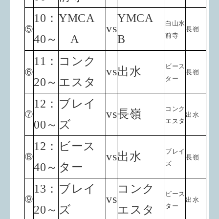
10：
YMCA
YMCA
白山水
vs
⑤
長嶺
前寺
40～
A
B
11：
コンク
ビース
vs
出水
⑥
長嶺
ター
20～
エスタ
12：
ブレイ
コンク
vs
長嶺
⑦
出水
エスタ
00～
ズ
12：
ビース
ブレイ
vs
出水
⑧
長嶺
ズ
40～
ター
13：
ブレイ
コンク
ビース
vs
⑨
出水
ター
20～
ズ
エスタ