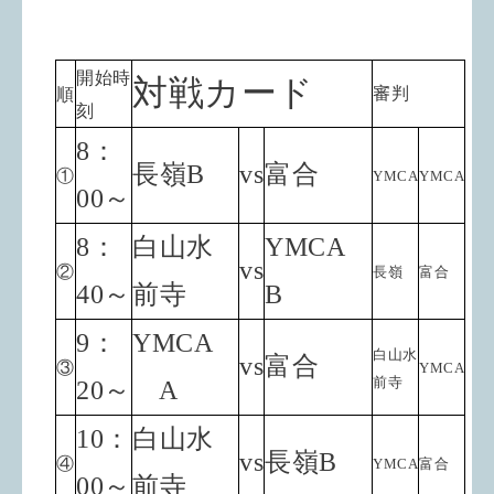
開始時
対戦カード
審判
順
刻
8：
長嶺B
vs
富合
①
YMCA
YMCA
00～
8：
白山水
YMCA
vs
②
長嶺
富合
40～
前寺
B
9：
YMCA
白山水
vs
富合
③
YMCA
前寺
20～
A
10：
白山水
vs
長嶺B
④
YMCA
富合
00～
前寺