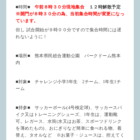
■時間■
午前８時３０分現地集合
１２時解散予定
※開門が８時３０分の為、当初集合時間が変更になっ
ています。
但し 試合開始が９時００分ですので集合時間には遅
れないように！
■場所■ 熊本県民総合運動公園 パークドーム熊本
内
■対象■ チャレンジ小学
3
年生
2
チーム、
1
年生
1
チ
ーム
■持参■ サッカーボール
(4
号検定球
)
、サッカースパ
イク又はトレーニングシューズ、
1
年生は、運動靴
可。レガース、水筒
(
水又はお茶、スポーツドリンク
を薄めたもの
)
、おにぎりなど簡単に食べれる物、着
替え、タオルなど ※お菓子・ジュースは、控えてく