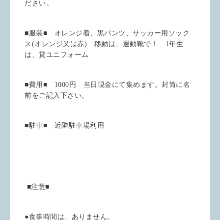
ださい。
■服装■ オレンジ着、黒パンツ、サッカー用ソック
ス
(
オレンジ又は赤
)
移動は、運動靴で！
1
年生
は、貸ユニフォーム
■費用■
1000
円 当日現金にて集めます。封筒に名
前をご記入下さい。
■駐車■ 近隣駐車場利用
■注意■
●食事時間は、ありません。