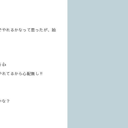
でやれるかなって思ったが、始
👍
れてるから心配無し‼️
かな？