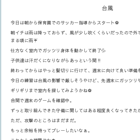
台風
今日は朝から保育園でのサッカー指導からスタート⚽️
朝イチは雨は降っておらず、風が少し吹くくらいだったので外
まる頃に雨☔
仕方なく室内でガッツリ身体を動かして終了💦
子供達は汗だくになりながらあっという間‼️
終わってからはやっと髪切りに行けて、週末に向けて良い準備を
今日の練習は台風の影響で厳しそうやけど、先週末にガッツリや
ギリギリまで室内を探してみようかね⚽️
合間で週末のゲームを確認中。
ずっと取り組んできた守備に関してはある程度良くなってきた
ただ、攻撃のところはまだまだ。
もっと余裕を持ってプレーしたいなぁ。