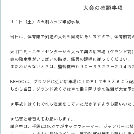
大会の確認事項
１１日（土）の天明カップ確認事項
当日は、体育館で剣道の大会も同時にありますので、体育館前
天明コミュニティセンターから入って奥の駐車場（グランド前
奥の駐車場がいっぱいの時は、係員の誘導に従ってください。
またわからないときは、監督携帯０９０－３３２２－２０４５
BEEGOは、グランドに近い駐車場に止めさせてもらえるよう
しかし当日、グランド近くでは車の乗り降り等の混雑が大変予
★事故にはくれぐれも注意をしていただきますようお願いいた
★防寒と着替えをお願いします。
試合中は、手袋はOKですがネックウォーマー、ジャンバーは禁
ユニフォームの中に長袖のインナー等で防寒対策をお願いしま